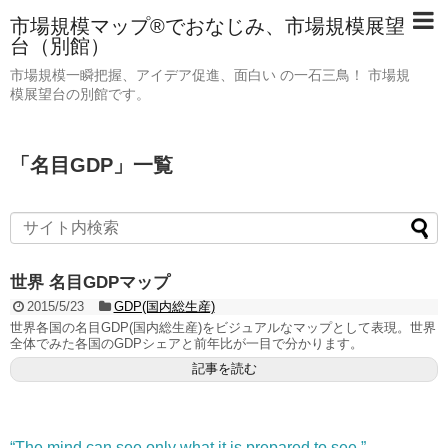
市場規模マップ®でおなじみ、市場規模展望
台（別館）
市場規模一瞬把握、アイデア促進、面白い の一石三鳥！ 市場規
模展望台の別館です。
「
名目GDP
」
一覧
世界 名目GDPマップ
2015/5/23
GDP(国内総生産)
世界各国の名目GDP(国内総生産)をビジュアルなマップとして表現。世界
全体でみた各国のGDPシェアと前年比が一目で分かります。
記事を読む
“The mind can see only what it is prepared to see.” —