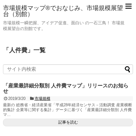
市場規模マップ®でおなじみ、市場規模展望
台（別館）
市場規模一瞬把握、アイデア促進、面白い の一石三鳥！ 市場規
模展望台の別館です。
「
人件費
」
一覧
「産業最詳細分類別 人件費マップ」リリースのお知ら
せ
2019/3/20
市場規模
最新の 総務省・経済産業省「平成28年経済センサス－活動調査 産業横断
的集計 企業等に関する集計」データに基づく「産業最詳細分類別 人件費
マ...
記事を読む