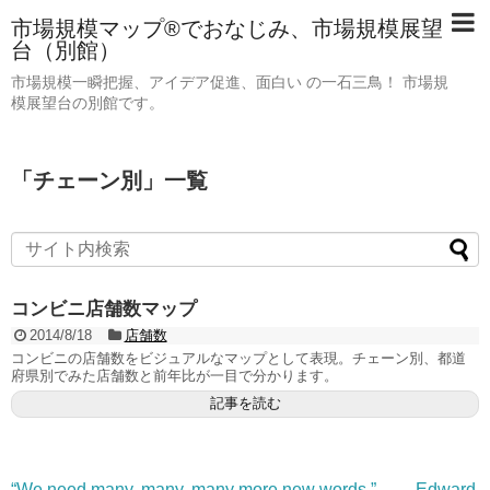
市場規模マップ®でおなじみ、市場規模展望
台（別館）
市場規模一瞬把握、アイデア促進、面白い の一石三鳥！ 市場規
模展望台の別館です。
「
チェーン別
」
一覧
コンビニ店舗数マップ
2014/8/18
店舗数
コンビニの店舗数をビジュアルなマップとして表現。チェーン別、都道
府県別でみた店舗数と前年比が一目で分かります。
記事を読む
“We need many, many, many more new words.” — Edward