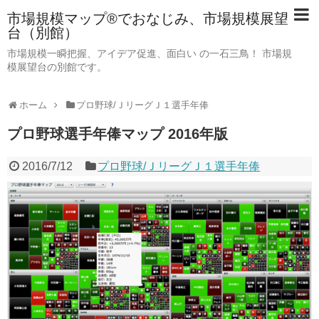
市場規模マップ®でおなじみ、市場規模展望
台（別館）
市場規模一瞬把握、アイデア促進、面白い の一石三鳥！ 市場規
模展望台の別館です。
ホーム
プロ野球/ＪリーグＪ１選手年俸
プロ野球選手年俸マップ 2016年版
2016/7/12
プロ野球/ＪリーグＪ１選手年俸