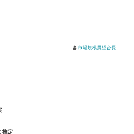
市場規模展望台長
案
ミ推定