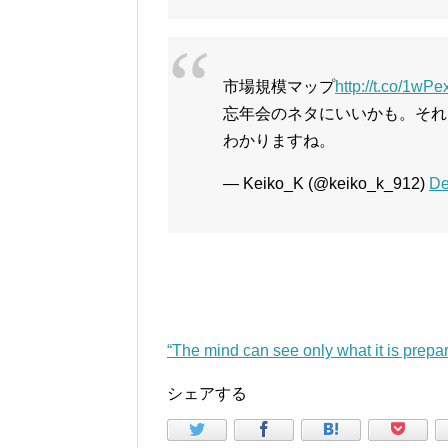
市場規模マップ
http://t.co/1wP
忘年会のネタにいいかも。それ
わかりますね。
— Keiko_K (@keiko_k_912)
De
“The mind can see only what it is pre
シェアする