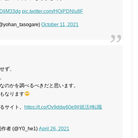
bADIiM33dg
pic.twitter.com/HQjPDNlu8F
han_tasogare)
October 11, 2021
せず、
、
なのかを調べるべきだと思います。
もなります
るサイト。
https://t.co/Ov9ddw60e9
#就活
#転職
者 (@Y0_he1)
April 26, 2021