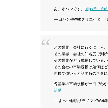
あ、オハンです。
https://t.co/
— ヨハン@webクリエイター (@yo
どの業界、会社に行くにしろ、
その業界、会社の知名度で判断
その業界がどう成長しているか
その会社の市場規模は如何ほど
面接で偉い人と話す時のネタに
各産業の市場規模が一目でわか
活動
— よへい@脱サラノマドWeb制作