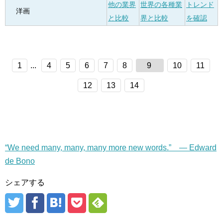
他の業界
世界の各種業
トレンド
洋画
と比較
界と比較
を確認
1
...
4
5
6
7
8
9
10
11
12
13
14
“We need many, many, many more new words.” — Edward
de Bono
シェアする