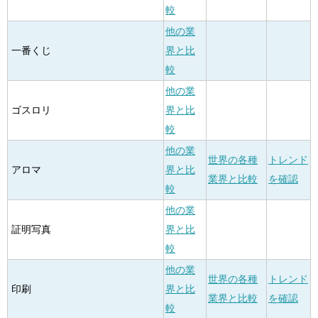
較
他の業
一番くじ
界と比
較
他の業
ゴスロリ
界と比
較
他の業
世界の各種
トレンド
アロマ
界と比
業界と比較
を確認
較
他の業
証明写真
界と比
較
他の業
世界の各種
トレンド
印刷
界と比
業界と比較
を確認
較