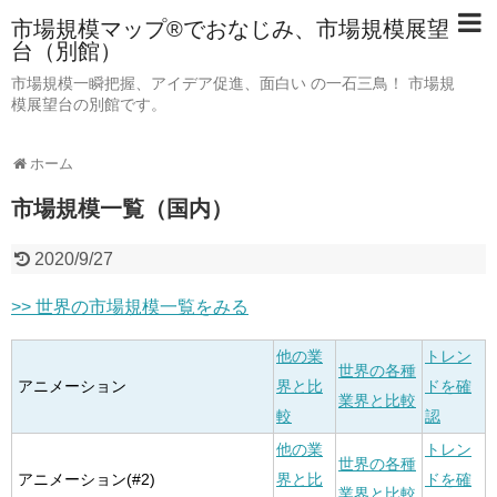
市場規模マップ®でおなじみ、市場規模展望
台（別館）
市場規模一瞬把握、アイデア促進、面白い の一石三鳥！ 市場規
模展望台の別館です。
ホーム
市場規模一覧（国内）
2020/9/27
>> 世界の市場規模一覧をみる
他の業
トレン
世界の各種
アニメーション
界と比
ドを確
業界と比較
較
認
他の業
トレン
世界の各種
アニメーション(#2)
界と比
ドを確
業界と比較