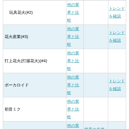
他の業
トレンド
玩具花火(#2)
界と比
を確認
較
他の業
トレンド
花火産業(#3)
界と比
を確認
較
他の業
打上花火(打揚花火)(#4)
界と比
較
他の業
トレンド
ボーカロイド
界と比
を確認
較
他の業
初音ミク
界と比
較
他の業