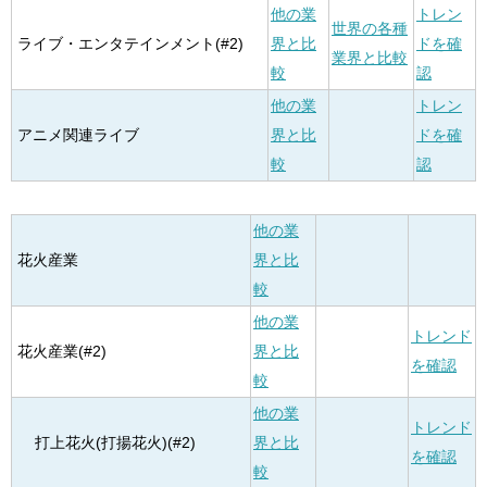
他の業
トレン
世界の各種
ライブ・エンタテインメント(#2)
界と比
ドを確
業界と比較
較
認
他の業
トレン
アニメ関連ライブ
界と比
ドを確
較
認
他の業
花火産業
界と比
較
他の業
トレンド
花火産業(#2)
界と比
を確認
較
他の業
トレンド
打上花火(打揚花火)(#2)
界と比
を確認
較