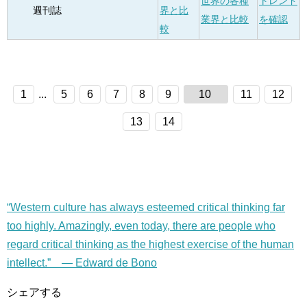
世界の各種
トレンド
週刊誌
界と比
業界と比較
を確認
較
1
...
5
6
7
8
9
10
11
12
13
14
“Western culture has always esteemed critical thinking far
too highly. Amazingly, even today, there are people who
regard critical thinking as the highest exercise of the human
intellect.” — Edward de Bono
シェアする