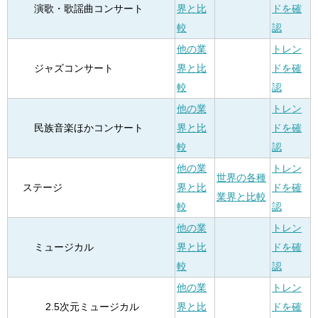
演歌・歌謡曲コンサート
界と比
ドを確
較
認
他の業
トレン
ジャズコンサート
界と比
ドを確
較
認
他の業
トレン
民族音楽ほかコンサート
界と比
ドを確
較
認
他の業
トレン
世界の各種
ステージ
界と比
ドを確
業界と比較
較
認
他の業
トレン
ミュージカル
界と比
ドを確
較
認
他の業
トレン
2.5次元ミュージカル
界と比
ドを確