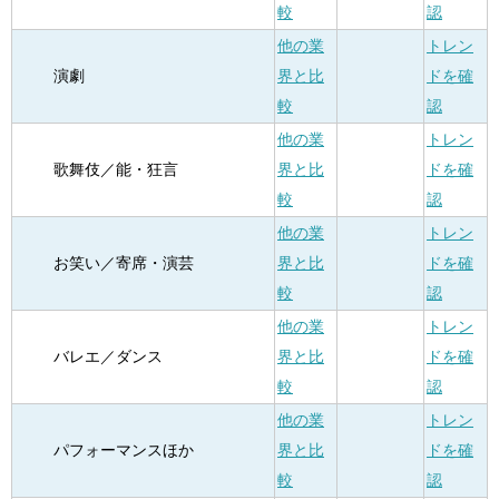
較
認
他の業
トレン
演劇
界と比
ドを確
較
認
他の業
トレン
歌舞伎／能・狂言
界と比
ドを確
較
認
他の業
トレン
お笑い／寄席・演芸
界と比
ドを確
較
認
他の業
トレン
バレエ／ダンス
界と比
ドを確
較
認
他の業
トレン
パフォーマンスほか
界と比
ドを確
較
認